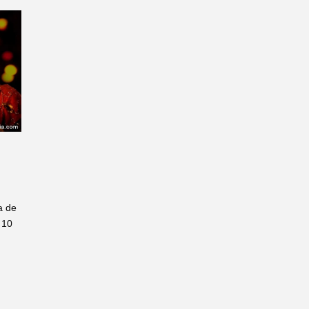
a de
 10