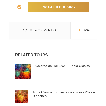
Visita a primera hora de la mañana al Taj Mahal, cuya
inigualable perfección arquitectónica cautiva a todo aquel
que lo contempla. Regreso al hotel para el desayuno y el
registro de salida (check-out).
(NOTA: EL TAJ MAHAL PERMANECE CERRADO LOS
VIERNES, DÍA FESTIVO MUSULMÁN).
Save To Wish List
509
Posteriormente, regreso por carretera a Delhi y traslado
al aeropuerto internacional para embarcar en su vuelo de
salida.
RELATED TOURS
Fin de nuestros servicios.
Colores de Holi 2027 – India Clásica
India Clásica con fiesta de colores 2027 –
9 noches
Información adicional