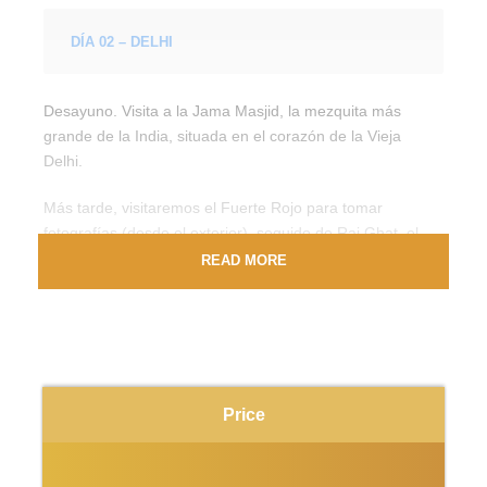
DÍA 02 – DELHI
Desayuno. Visita a la Jama Masjid, la mezquita más
grande de la India, situada en el corazón de la Vieja
Delhi.
Más tarde, visitaremos el Fuerte Rojo para tomar
fotografías (desde el exterior), seguido de Raj Ghat, el
lugar de la cremación de Gandhi. A continuación,
READ MORE
disfrutaremos de una vista panorámica de los edificios
gubernamentales a lo largo de Rajpath y del imponente
Puerta de la India (India Gate).
También visitaremos un templo sij. Para completar
nuestro recorrido, visitaremos el impresionante Minarete
Price
de Qutub, declarado Patrimonio de la Humanidad por la
UNESCO. Cena en el hotel.