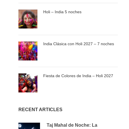
Lunes, miércoles y viernes en Delhi, del 13 de
Holi – India 5 noches
mayo al 18 de septiembre de 2026.
Este tour opera de forma regular y compartida, con
itinerarios fijos; los precios están sujetos a las tarifas,
India Clásica con Holi 2027 – 7 noches
impuestos y condiciones vigentes. Los hoteles
mencionados son orientativos o de una categoría similar,
y la confirmación solo será válida una vez abonado el
depósito requerido. Algunos traslados podrían realizarse
Fiesta de Colores de India – Holi 2027
con representantes de habla inglesa debido a la
disponibilidad limitada de personal hispanohablante. Los
paseos en elefante en el Fuerte Amber están sujetos a
disponibilidad y podrían ser sustituidos por servicios de
jeep. Los servicios adicionales y los gastos personales
deben ser abonados directamente por el cliente. La
RECENT ARTICLES
cancelación gratuita es aplicable hasta 8 días antes de la
llegada; a partir de ese momento, se aplicarán cargos de
Taj Mahal de Noche: La
cancelación del 100%. Las reservas deben enviarse con