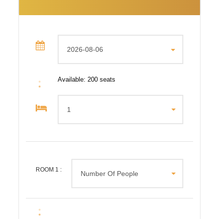
DÍA 03 – DELHI – AGRA (232 km, 4 h 15 min)
Desayuno. Salida por la mañana hacia Agra. A la llegada,
registro en el hotel. Agra es una ciudad que alternó con
Delhi como capital del Imperio mogol.
Available: 200 seats
Más tarde, visitaremos el Fuerte de Agra, situado a orillas
del río Yamuna, en el corazón de la ciudad. Este
monumento refleja la arquitectura india bajo el reinado de
tres emperadores mogoles: Akbar, Jehangir y Shah
Jahan.
Cena en el hotel.
ROOM
1
:
DÍA 04 – AGRA – DELHI (232 km, 4 h 15 min) –
SALIDA