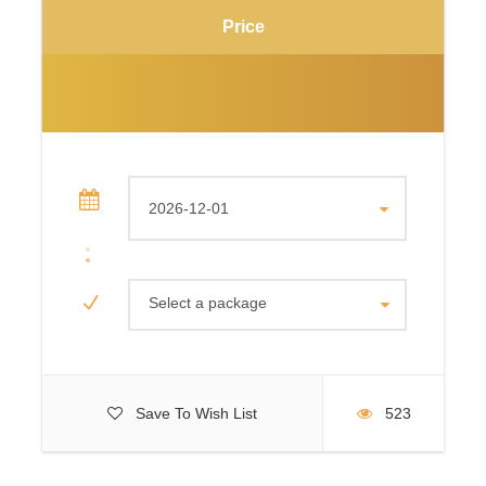
Price
Visitaremos y fotografiaremos uno de los festivales más
fascinantes de Nagaland: el Festival Hornbill, donde las
diversas tribus de Nagaland se reúnen para exhibir sus
costumbres y tradiciones. Pasaremos todo el día en la
aldea de Kisama, sede del Festival Hornbill (el programa
se ajustará al calendario oficial del festival).
Por la tarde, visitaremos el Carnaval Nocturno del Hornbill
(horario: de 18:00 a 21:00 h). Regreso al hotel.
Alojamiento en el hotel.
Select a package
DÍA 04: KOHIMA – FESTIVAL HORNBILL –
KHONOMA (20 km / 1 h
Por la mañana, visitaremos el recinto del Festival Hornbill.
Save To Wish List
523
Más tarde, visitaremos Kigwema, una aldea montañosa
de la tribu Angami que sufrió el ataque de las tropas