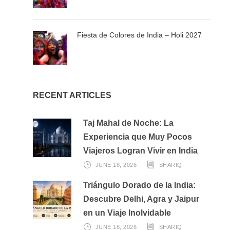
Después del desayuno, realizaremos el registro de salida
del hotel y nos trasladaremos al Parque Nacional
Kaziranga. Este sitio, declarado Patrimonio de la
Fiesta de Colores de India – Holi 2027
Humanidad, es famoso por albergar al gran rinoceronte
indio de un cuerno; el paisaje de Kaziranga se compone
de densos bosques, altos pastizales de hierba elefante,
cañaverales agrestes, marismas y lagunas poco
profundas.
RECENT ARTICLES
Alojamiento en el hotel.
Taj Mahal de Noche: La
Experiencia que Muy Pocos
DÍA 06: PARQUE NACIONAL KAZIRANGA
Viajeros Logran Vivir en India
JUNE 18, 2026
SHARIQ
Temprano por la mañana, realizaremos un paseo a lomos
de elefante; esta es la mejor manera de contemplar el
Triángulo Dorado de la India:
vigor y el encanto de la fascinante vida silvestre del
Descubre Delhi, Agra y Jaipur
parque. Regreso al complejo turístico para el desayuno.
en un Viaje Inolvidable
A media mañana, exploraremos el Centro de Orquídeas
JUNE 18, 2026
SHARIQ