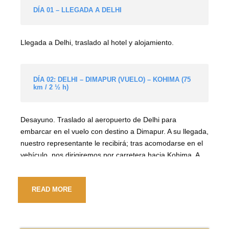
DÍA 01 – LLEGADA A DELHI
Llegada a Delhi, traslado al hotel y alojamiento.
DÍA 02: DELHI – DIMAPUR (VUELO) – KOHIMA (75
km / 2 ½ h)
Desayuno. Traslado al aeropuerto de Delhi para
embarcar en el vuelo con destino a Dimapur. A su llegada,
nuestro representante le recibirá; tras acomodarse en el
vehículo, nos dirigiremos por carretera hacia Kohima. A
su llegada, registro de entrada en el hotel. Alojamiento en
el hotel.
READ MORE
DÍA 03: KOHIMA – FESTIVAL HORNBILL