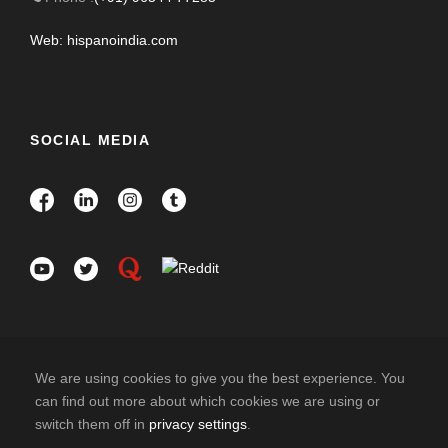
Web: hispanoindia.com
SOCIAL MEDIA
We are using cookies to give you the best experience. You
can find out more about which cookies we are using or
6 travellers are considering this tour
switch them off in
privacy settings
.
COPYRIGHT 2026 HISPANO INDIA TRAVELS. ALL
right now!