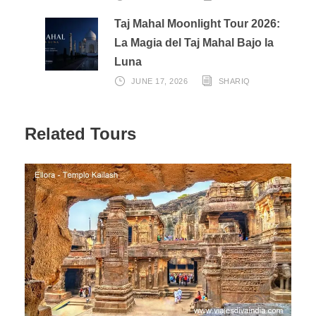
de Kaziranga. Por la tarde, realizaremos un safari en
jeep. Alojamiento en el hotel.
Taj Mahal Moonlight Tour 2026:
La Magia del Taj Mahal Bajo la
Luna
DÍA 07: KAZIRANGA – GUWAHATI (250 KMS / 4 ½
HRS)
JUNE 17, 2026
SHARIQ
Después del desayuno, realizaremos el registro de salida
Related Tours
del hotel y nos dirigiremos por carretera hacia Guwahati.
A su llegada, realizaremos el registro de entrada en el
hotel. Por la tarde, les llevaremos a disfrutar de un
crucero fluvial por el imponente río Brahmaputra.
Alojamiento en Guwahati.
Nota: El crucero fluvial está sujeto a las condiciones del
río y a la disponibilidad.
DÍA 08: GUWAHATI – DELHI (VUELO) – SALIDA