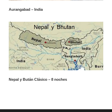
Desayuno. Traslado por carretera al Templo Kamakhya,
Aurangabad – India
un templo hindú dedicado a la diosa madre Kamakhya.
Es uno de los más antiguos de los 51 Shakti Pithas (si el
tiempo lo permite).
Traslado al aeropuerto de Guwahati para tomar su vuelo
hacia Delhi y conectar allí con su vuelo internacional.
¡Fin de nuestros servicios!
Nepal y Bután Clásico – 8 noches
Información adicional
Tour en grupo reducido de hasta 8 personas con
salidas especiales durante el Festival Hornbill y