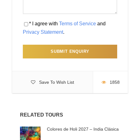
DÍA 05 – JAIPUR - FATEHPUR SIKRI – AGRA (MP)
* I agree with
Terms of Service
and
Desayuno. Salida por la mañana hacia Fatehpur Sikri ,
Privacy Statement
.
capital imperial paralizada en el tiempo. Fue la última
ciudad construida por Akbar y abandonada
aparentemente por falta de agua. Continuamos hacia
Agra, ciudad que alternaba con Delhi la capitalidad del
Imperio Mogol. Por la tarde visita del Taj Mahal, que con
una perfección arquitectónica insuperable cautiva a
quienes lo contemplan. Cena en Hotel.
Save To Wish List
1858
DÍA 06 – AGRA – DELHI – EUROPA (AD)
RELATED TOURS
Desayuno. A las 9 am salida hacia el aeropuerto
Colores de Holi 2027 – India Clásica
internacional de Delhi para tomar el vuelo de su proximo
destino. Les dejaremos en el aeropuerto de Delhi sobre