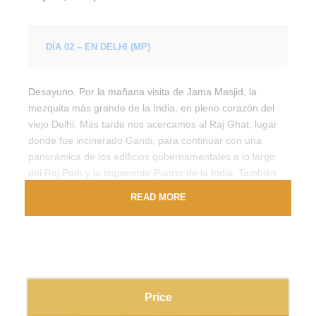
DÍA 02 – EN DELHI (MP)
Desayuno. Por la mañana visita de Jama Masjid, la
mezquita más grande de la India, en pleno corazón del
viejo Delhi. Más tarde nos acercamos al Raj Ghat, lugar
donde fue incinerado Gandi, para continuar con una
panorámica de los edificios gubernamentales a lo largo
del Raj Path y la imponente Puerta de la India. También
visitaremos el Templo de Birla y el Templo Sikh. Para
READ MORE
completar nuestro recorrido visitamos el impresionante
Minarete de Qutub Minar de 72 mts. de altura. Cena en
hotel.
DÍA 03 – DELHI – JAIPUR (MP)
Price