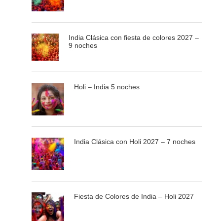
las 13:00 horas.
India Clásica con fiesta de colores 2027 –
9 noches
Holi – India 5 noches
Información del viaje
Triangulo de Oro exprés - 5 noches
India Clásica con Holi 2027 – 7 noches
El Tour Triangulo de Oro Expres es una buena
introducción de la India para los que visitan la India por la
primera vez. Incluye las tres ciudades más turísticas de la
India, Delhi, Jaipur y Agra. También se visita Amber, y la
Fiesta de Colores de India – Holi 2027
ciudad fantasma de Fatehpur Sikri. Delhi es la ciudad de
entrada y capital de la India. Tiene arquitectura Indo-