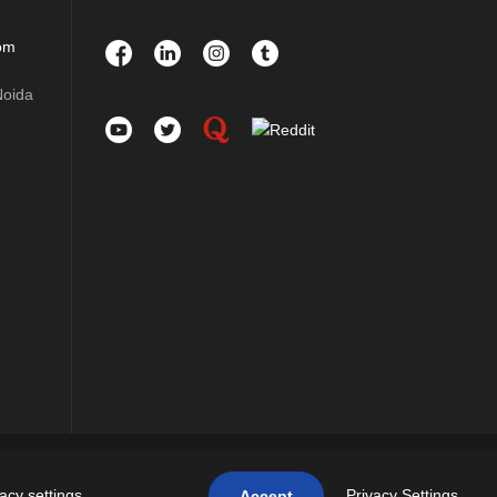
om
Noida
RVED
vacy settings
.
Privacy Settings
Accept