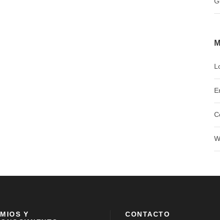
G
M
L
E
C
W
MIOS Y
CONTACTO