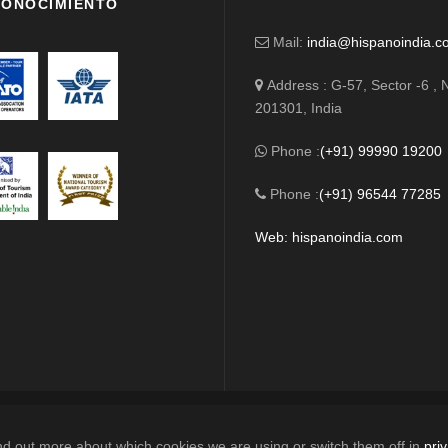
ONOCIMIENTO
Mail:
india@hispanoindia.c
Address : G-57, Sector -6 , 
201301, India
Phone :
(+91) 99990 19200
Phone :
(+91) 96544 77285
Web: hispanoindia.com
YRIGHT 2026 HISPANO INDIA TRAVELS. ALL RIGHT RESE
nd out more about which cookies we are using or switch them off in
pri