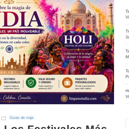
T
V
T
J
T
M
T
P
H
V
Guías de viaje