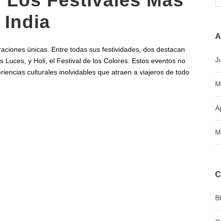
i: Los Festivales Más
 India
A
ebraciones únicas. Entre todas sus festividades, dos destacan
J
as Luces, y Holi, el Festival de los Colores. Estos eventos no
riencias culturales inolvidables que atraen a viajeros de todo
M
A
M
C
B