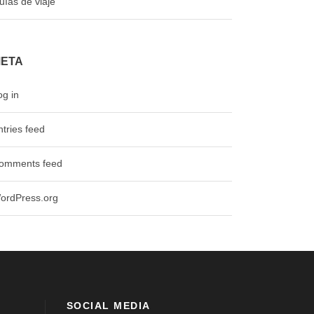
uías de viaje
ETA
og in
ntries feed
omments feed
ordPress.org
SOCIAL MEDIA